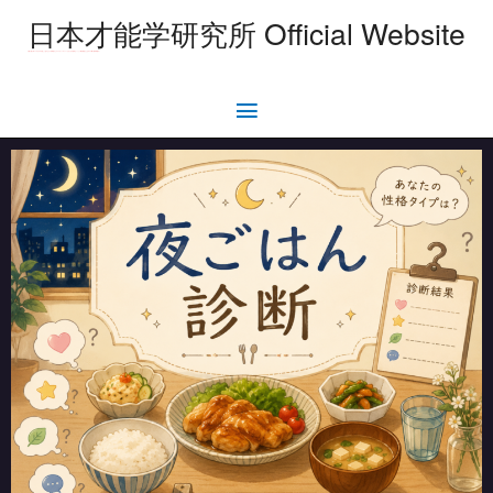
日本才能学研究所 Official Website
【腑に落ち率99%】 40分楽しく話すだけで特殊能力とエクスタシーポイントがわかる才能学セッション-東京銀座またはZOOMで随時実施中！